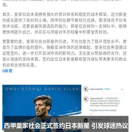
用。
其次，皇家社会本身拥有强大的青训体系和稳定的战术框架，这为新星
的成长提供了良好的土壤。西甲的比赛节奏较为迅速，要求球员不仅有
技术功底，还要具备快速适应的能力。新星在这样的一支球队中，能够
更快地提升自己，并且在与顶级对手的较量中积累宝贵经验。
更重要的是，皇家社会对新星的引进，不仅仅是为了提升竞技水平，更
是为了品牌价值的提升。随着亚洲市场的逐渐崛起，皇家社会希望通过
这笔签约，进一步打开亚洲市场的影响力。无论是从赞助商的合作，还
是从球迷的支持来看，签约这位日本新星都有望为球队带来更多的商业
机会和全球知名度。
b体育