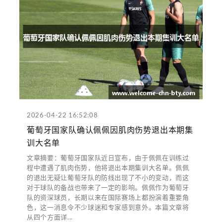
2026-04-22 16:52:08
葡萄牙国家队确认佩佩因肌肉伤势退出本期集
训大名单
文章摘要：葡萄牙国家队近日宣布，由于佩佩在训练过
程中遭遇了肌肉伤势，他将退出本期集训大名单。佩佩
的退出无疑让葡萄牙队的防线出现了不小的变动，而这
对于球队的备战也带来了一定的影响。佩佩作为葡萄牙
队的资深球员，长期以来在国际赛场上都扮演着重要角
色，这一消息令不少球迷和专家感到意外。本篇文章将
从四个方面详...