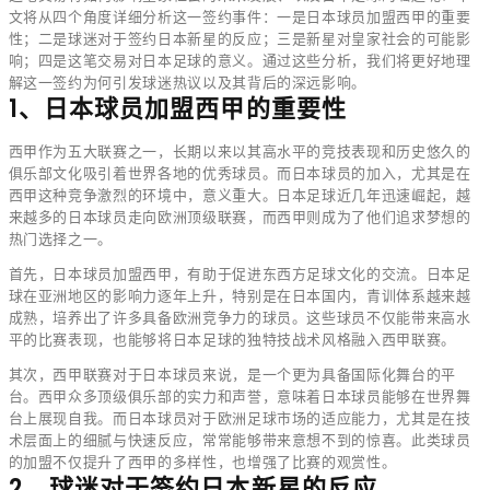
文将从四个角度详细分析这一签约事件：一是日本球员加盟西甲的重要
性；二是球迷对于签约日本新星的反应；三是新星对皇家社会的可能影
响；四是这笔交易对日本足球的意义。通过这些分析，我们将更好地理
解这一签约为何引发球迷热议以及其背后的深远影响。
1、日本球员加盟西甲的重要性
西甲作为五大联赛之一，长期以来以其高水平的竞技表现和历史悠久的
俱乐部文化吸引着世界各地的优秀球员。而日本球员的加入，尤其是在
西甲这种竞争激烈的环境中，意义重大。日本足球近几年迅速崛起，越
来越多的日本球员走向欧洲顶级联赛，而西甲则成为了他们追求梦想的
热门选择之一。
首先，日本球员加盟西甲，有助于促进东西方足球文化的交流。日本足
球在亚洲地区的影响力逐年上升，特别是在日本国内，青训体系越来越
成熟，培养出了许多具备欧洲竞争力的球员。这些球员不仅能带来高水
平的比赛表现，也能够将日本足球的独特技战术风格融入西甲联赛。
其次，西甲联赛对于日本球员来说，是一个更为具备国际化舞台的平
台。西甲众多顶级俱乐部的实力和声誉，意味着日本球员能够在世界舞
台上展现自我。而日本球员对于欧洲足球市场的适应能力，尤其是在技
术层面上的细腻与快速反应，常常能够带来意想不到的惊喜。此类球员
的加盟不仅提升了西甲的多样性，也增强了比赛的观赏性。
2、球迷对于签约日本新星的反应