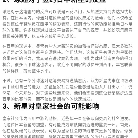
球迷对于这笔签约的反应可以说是五花八门，从热烈支持到表达担忧都
有。在日本国内，球迷对这位新星的签约反应尤为激动，他们不仅希望
看到这位年轻球员在西甲的精彩表现，还期待他的成功能够推动日本足
球的发展。许多球迷通过社交平台表达了自己的祝贺，并纷纷表示愿意
继续关注西甲，以支持这位新星的成长。
在西甲的球迷中，尽管有些人对新球员的加盟持怀疑态度，但大多数球
迷还是对这位日本新星充满期待。他们认为，这位新星有潜力为皇家社
会带来新的活力，尤其是在进攻端的表现，可能为球队创造更多的得分
机会。很多西甲球迷也表示，欢迎不同国家的球员来到西甲，丰富联赛
的多样性，提高整体水平。
不过，也有一部分球迷对这笔交易持谨慎态度，认为新星尚未在顶级联
赛中证明自己的能力，加盟皇家社会是否能够迅速融入并打出水平，仍
然是一个未知数。对于这些球迷来说，他们希望看到这位新星逐步适应
西甲的比赛节奏，而不仅仅是期待他的快速爆发。
3、新星对皇家社会的可能影响
皇家社会作为西甲中游的劲旅，近些年一直在争取向更高的排名进发。
而这位日本新星的加盟，有可能成为球队向前迈进的重要一环。首先，
他在进攻端的活跃表现，可以为皇家社会的锋线带来更多的选择。球员
的灵活性和技术细腻度，能够在与西甲其他球队的对抗中发挥重要作