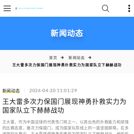
新闻动态
首页
新闻动态
王大雷多次力保国门展现神勇扑救实力为国家队立下赫赫战功
新闻动态
2026-04-20 11:01:29
王大雷多次力保国门展现神勇扑救实力为
国家队立下赫赫战功
王大雷，作为中国足球的代表性门将之一，以其出色的扑救能力和顽强
的比赛态度，屡次力保国门，成为国家队防线上的一道坚固屏障。在多
场国际比赛中，王大雷凭借神勇的表现为国家队立下赫赫战功，他的每