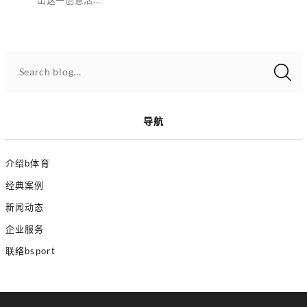
Search blog...
导航
介绍b体育
经典案例
新闻动态
企业服务
联络bsport