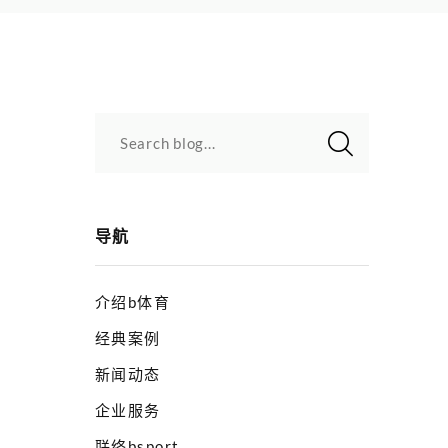
Search blog...
导航
介绍b体育
经典案例
新闻动态
企业服务
联络bsport