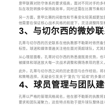
意甲联赛对防守体系的要求极高，面对不同对手的多
队在攻防转换中保持高效率，同时还需在比赛节奏和
另一方面，意甲比赛的间歇性和节奏变化较英超更加
他需要在保证核心战术风格的前提下，灵活调整阵型
3、与切尔西的微妙联
孔蒂与切尔西的历史联系在他执教那不勒斯时依然备
标签。球迷和媒体普遍关注他在面对英超球队，尤其
从心理层面看，孔蒂对切尔西的熟悉度既是优势，也
被媒体和球迷放大每一次战术调整和赛场表现的意义
此外，孔蒂与切尔西之间的历史恩怨与合作经验，将
和策略选择，无疑会引发关于“复仇”与“延续”的多
4、球员管理与团队建
孔蒂以严格的管理风格闻名，他在那不勒斯的执教将
要求和团队凝聚力，这些特点有助于提升球队整体战