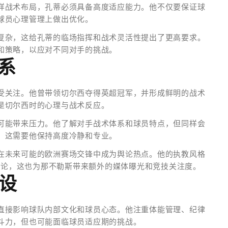
样战术布局，孔蒂必须具备高度适应能力。他不仅要保证球
球员心理管理上做出优化。
复杂，这给孔蒂的临场指挥和战术灵活性提出了更高要求。
和策略，以应对不同对手的挑战。
系
受关注。他曾带领切尔西夺得英超冠军，并形成鲜明的战术
是切尔西时的心理与战术反应。
可能带来压力。他了解对手战术体系和球员特点，但同样会
，这需要他保持高度冷静和专业。
在未来可能的欧洲赛场交锋中成为舆论热点。他的执教风格
重讨论，这也为那不勒斯带来额外的媒体曝光和竞技关注度。
设
直接影响球队内部文化和球员心态。他注重体能管理、纪律
斗力，但也可能面临球员适应期的挑战。