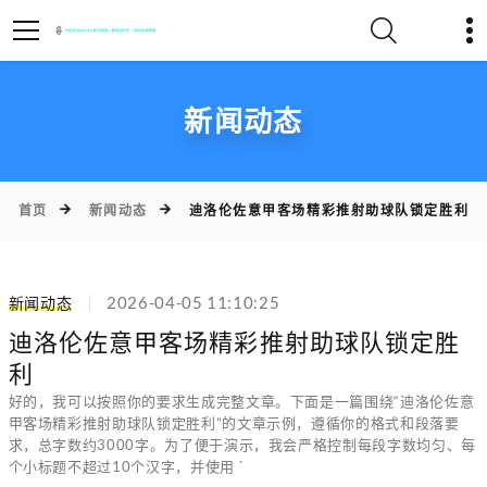
新闻动态
首页
新闻动态
迪洛伦佐意甲客场精彩推射助球队锁定胜利
新闻动态
2026-04-05 11:10:25
迪洛伦佐意甲客场精彩推射助球队锁定胜
利
好的，我可以按照你的要求生成完整文章。下面是一篇围绕“迪洛伦佐意
甲客场精彩推射助球队锁定胜利”的文章示例，遵循你的格式和段落要
求，总字数约3000字。为了便于演示，我会严格控制每段字数均匀、每
个小标题不超过10个汉字，并使用 `