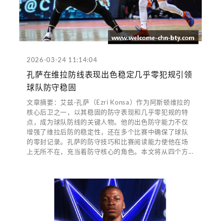
2026-03-24 11:14:04
孔萨在维拉防线表现出色稳定几乎零犯规引领
球队防守稳固
文章摘要：艾兹·孔萨（Ezri Konsa）作为阿斯顿维拉的
核心后卫之一，以其稳固的防守表现和几乎零犯规的特
点，成为球队防线的关键人物。他的出色防守能力不仅
增强了维拉后防的稳定性，还在多个比赛中确保了球队
的零封记录。孔萨的防守技巧和比赛阅读能力使他在场
上无所不在，充当着防守核心的角色。本文将从四个方...