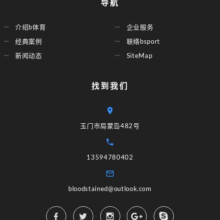
导航
介绍b体育
企业服务
经典案例
联络bsport
新闻动态
SiteMap
找到我们
玉门市局蒙岛482号
13594780402
bloodstained@outlook.com