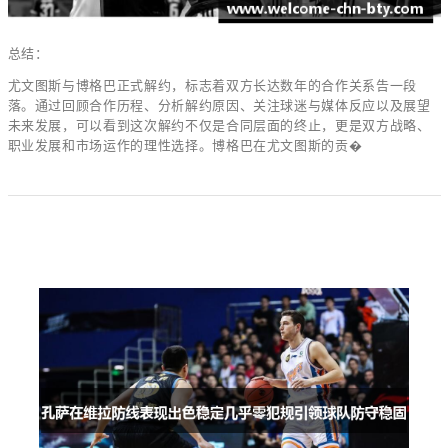
总结：
尤文图斯与博格巴正式解约，标志着双方长达数年的合作关系告一段
落。通过回顾合作历程、分析解约原因、关注球迷与媒体反应以及展望
未来发展，可以看到这次解约不仅是合同层面的终止，更是双方战略、
职业发展和市场运作的理性选择。博格巴在尤文图斯的贡�