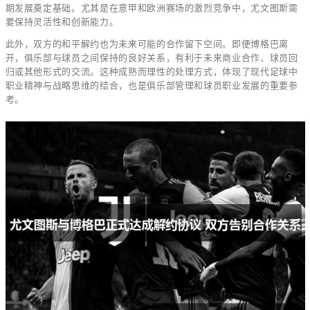
期发展奠定基础。尤其是在意甲和欧洲赛场的激烈竞争中，尤文图斯需
要保持灵活性和创新能力。
此外，双方的和平解约也为未来可能的合作留下空间。即便博格巴离
开，俱乐部与球员之间保持的良好关系，有利于未来商业合作、球员回
归或其他形式的交流。这种成熟而理性的处理方式，体现了现代足球中
职业精神与战略思维的结合，也是俱乐部管理和球员职业发展的重要参
考。