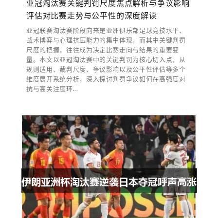
亚冠淘汰赛关键判罚尺度焦点解析与争议影响
评估对比赛走势与公平性的深度解读
亚冠联赛淘汰赛阶段向来是亚洲俱乐部足球竞技水平、
战术博弈与心理抗压能力的集中体现，而其中关键判罚
尺度的把握，往往成为决定比赛走向与结果的重要变
量。本文以亚冠淘汰赛中的关键判罚为核心切入点，从
规则适用、裁判尺度、争议影响以及公平性评估等多个
维度展开系统分析，深入探讨判罚争议如何在高强度对
抗与高关注度环...