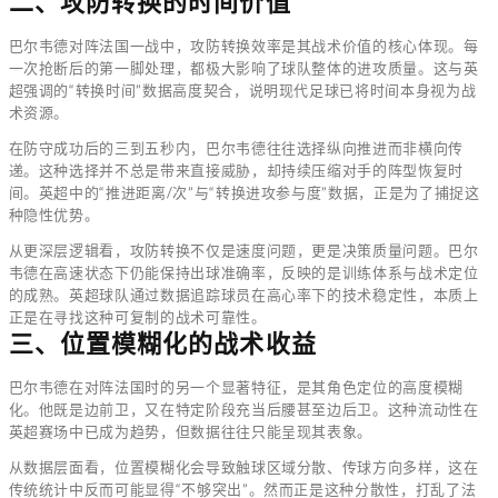
二、攻防转换的时间价值
巴尔韦德对阵法国一战中，攻防转换效率是其战术价值的核心体现。每
一次抢断后的第一脚处理，都极大影响了球队整体的进攻质量。这与英
超强调的“转换时间”数据高度契合，说明现代足球已将时间本身视为战
术资源。
在防守成功后的三到五秒内，巴尔韦德往往选择纵向推进而非横向传
递。这种选择并不总是带来直接威胁，却持续压缩对手的阵型恢复时
间。英超中的“推进距离/次”与“转换进攻参与度”数据，正是为了捕捉这
种隐性优势。
从更深层逻辑看，攻防转换不仅是速度问题，更是决策质量问题。巴尔
韦德在高速状态下仍能保持出球准确率，反映的是训练体系与战术定位
的成熟。英超球队通过数据追踪球员在高心率下的技术稳定性，本质上
正是在寻找这种可复制的战术可靠性。
三、位置模糊化的战术收益
巴尔韦德在对阵法国时的另一个显著特征，是其角色定位的高度模糊
化。他既是边前卫，又在特定阶段充当后腰甚至边后卫。这种流动性在
英超赛场中已成为趋势，但数据往往只能呈现其表象。
从数据层面看，位置模糊化会导致触球区域分散、传球方向多样，这在
传统统计中反而可能显得“不够突出”。然而正是这种分散性，打乱了法