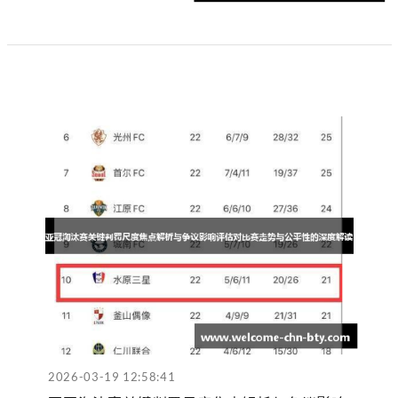
2026-03-19 12:58:41