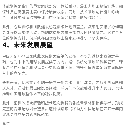
体能训练是集训的重要组成部分，包括耐力、爆发力和柔韧性训练，确
保球员在高强度比赛中保持最佳状态。同时，技术训练与体能训练结
合，通过实战演练提升球员在不同体能状态下的操作能力。
此外，心理训练和团队建设也是训练计划的重点。教练组安排了心理辅
导课程以及集体活动，帮助球员增强抗压能力和团队凝聚力。这种全方
位的训练安排，为球队在国际赛场上稳定发挥提供了坚实保障。
4、未来发展展望
中国男足U23国家队此次集训大名单的公布，不仅为近期比赛奠定基
础，也为未来的足球发展提供了方向。通过系统化训练和科学管理，球
队希望在亚运会和奥运会中实现双重突破，提升中国青年足球在国际舞
台上的竞争力。
长期来看，此次集训有助于培养一批高水平青年球员，为成年国家队输
送人才。通过积累国际比赛经验，球员们不仅能够提升个人实力，也将
推动中国足球整体水平的稳步提高。
此外，集训的成功经验和战术理念也将为各级青训体系提供参考，形成
完整的青年足球培养链条。这种战略布局将助力中国足球在未来十年内
实现更具竞争力的国际形象。
总结：